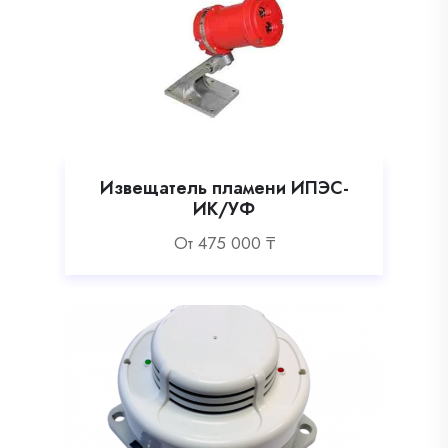
Извещатель пламени ИПЭС-
ИК/УФ
Oт
475 000
₸